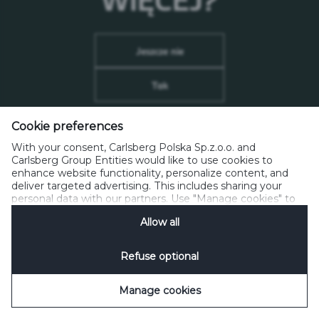
Polityka prywatności
Polityka Cookie
Kontakt
Kodeks Etyki Reklamy
Zarządzaj plikami cookie
Disclosure Policy
Social Media
SpeakUp
Jeszcze nie
Tak
Cookie preferences
Zapamiętaj wprowadzone dane
(nie zaznaczaj na
współdzielonych komputerach)
With your consent, Carlsberg Polska Sp.z.o.o. and
Carlsberg Group Entities would like to use cookies to
enhance website functionality, personalize content, and
deliver targeted advertising. This includes sharing your
personal data with our partners. Use "Manage cookies" to
change your consent preferences anytime. See our
Allow all
Cookie Notification
&
Privacy Notification
for details.
Refuse optional
Manage cookies