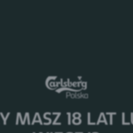
Y MASZ 18 LAT 