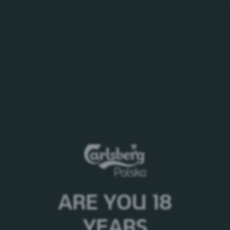
MENU
Events
Wybierz kategorie
ARE YOU 18
Nie znaleziono wyników, które
YEARS
spełniają kryteria